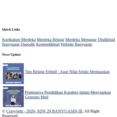
Quick Links
Kurikulum Merdeka
Merdeka Belajar
Merdeka Mengajar
Disdikbud
Banyuasin
Dapodik
Kemendikbud
Website Banyuasin
News Update
Tips Belajar Efektif : Agar Nilai Selalu Memuaskan
22 Nov 2024
Pentingnya Pendidikan Karakter dalam Menyiapkan
Generasi Mud
22 Nov 2024
©
Copyright - 2020- SDN 29 BANYUASIN III
, All Right
Reserved.