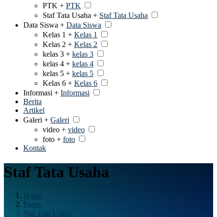
PTK +
PTK
Staf Tata Usaha +
Staf Tata Usaha
Data Siswa +
Data Siswa
Kelas 1 +
Kelas 1
Kelas 2 +
Kelas 2
kelas 3 +
kelas 3
kelas 4 +
kelas 4
kelas 5 +
kelas 5
Kelas 6 +
Kelas 6
Informasi +
Informasi
Berita
Artikel
Galeri +
Galeri
video +
video
foto +
foto
Kontak
Staf Tata Usaha
Home
Pages
Staf Tata Usaha